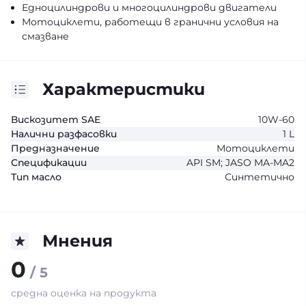
Едноцилиндрови и многоцилиндрови двигатели
Мотоциклети, работещи в гранични условия на
смазване
Характеристики
Вискозитет SAE
10W-60
Налични разфасовки
1 L
Предназначение
Мотоциклети
Спецификации
API SM; JASO MA-MA2
Тип масло
Синтетично
Мнения
0
/ 5
средна оценка на продукта