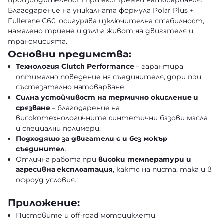
производителност при екстремни натоварвания.
Благодарение на уникалната формула Polar Plus +
Fullerene C60, осигурява изключителна стабилност,
намалено триене и дълъг живот на двигателя и
трансмисията.
Основни предимства:
Технология Clutch Performance
– гарантира
оптимално поведение на съединителя, дори при
състезателно натоварване.
Силна устойчивост на термично окисление и
срязване
– благодарение на
високотехнологичните синтетични базови масла
и специални полимери.
Подходящо за двигатели с и без мокър
съединител
.
Отлична работа при
високи температури и
агресивна експлоатация
, както на писта, така и в
офроуд условия.
Приложение:
Пистовите и off-road мотоциклети