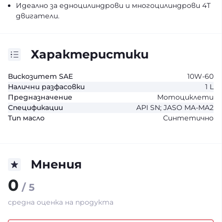
Идеално за едноцилиндрови и многоцилиндрови 4T
двигатели.
Характеристики
Вискозитет SAE
10W-60
Налични разфасовки
1 L
Предназначение
Мотоциклети
Спецификации
API SN; JASO MA-MA2
Тип масло
Синтетично
Мнения
0
/ 5
средна оценка на продукта