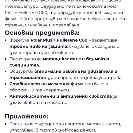
използвани при екстремни натоварвания и високи
температури. Създадено по технологията Polar
Plus + Fullerene C60, то образува устойчив смазочен
филм, който предпазва металните повърхности от
триене, износване и прегряване.
Основни предимства:
Формула
Polar Plus + Fullerene C60
– гарантира
тройно ниво на защита
: смазване, охлаждане и
дълготрайна устойчивост.
Подходящо за
мотоциклети с и без мокър
съединител
.
Осигурява
оптимална работа на двигателя и
трансмисията
, дори при интензивна употреба.
Стабилност на масления филм
при високи
обороти и температури.
Антиокислителни и антипенни свойства
за
дълъг живот на маслото.
Приложение:
Специално създадено за спортни мотоциклети,
използвани в пистов и off-road режим.