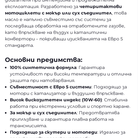
двигателя при интензивна и продължителна
експлоатация. Разработено за
четиритактови
мотоциклети с мокър или сух съединител
, това
масло е напълно съвместимо със системи за
последваща обработка на отработените газове,
като впръскване на въздух и каталитични
конвертори – покриващи изискванията на Евро 5
стандарта.
Основни предимства:
100% синтетична формула
: Гарантира
устойчивост при високи температури и отлична
защита при натоварвания.
Съвместимост с Евро 5 системи
: Подходящо за
мотори с катализатор и въздушно впръскване.
Висок вискозитетен индекс (10W-60)
: Стабилна
работа при екстремни условия и спортно каране.
За мокър и сух съединител
: Предотвратява
приплъзване и гарантира плавна работа на
трансмисията.
Подходящо за скутери и мотопеди
: Идеално за