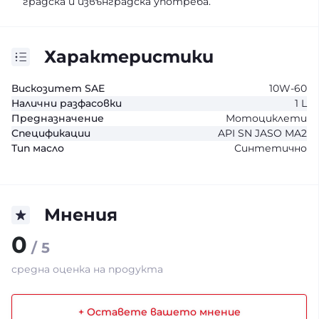
градска и извънградска употреба.
Характеристики
Вискозитет SAE
10W-60
Налични разфасовки
1 L
Предназначение
Мотоциклети
Спецификации
API SN JASO MA2
Тип масло
Синтетично
Мнения
0
/ 5
средна оценка на продукта
+ Оставете вашето мнение