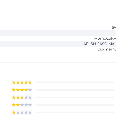
5
Мотоцикл
API SN; JASO MA
Синтети