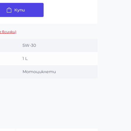
Купи
 всички)
5W-30
1 L
Мотоциклети