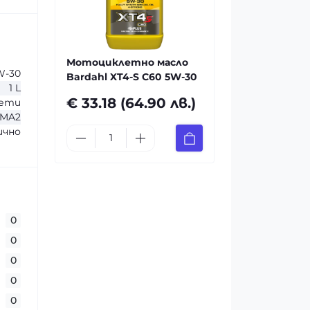
Мотоциклетно масло
W-30
Bardahl XT4-S C60 5W-30
1 L
€ 33.18 (64.90 лв.)
ети
-MA2
чно
0
0
0
0
0