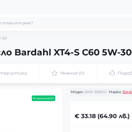
W-30
о Bardahl XT4-S C60 5W-30
ктеристики
Мнения (0)
Подоб
Модел:
BAR-356041
Марка:
Bard
в наличност
€ 33.18 (64.90 лв.)