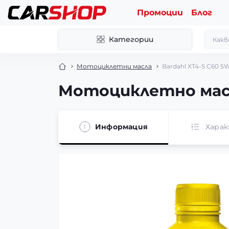
Промоции
Блог
Категории
Мотоциклетни масла
Bardahl XT4-S C60 5
Мотоциклетно масл
Информация
Хара