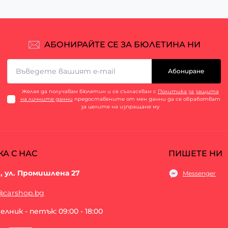
АБОНИРАЙТЕ СЕ ЗА БЮЛЕТИНА НИ
Абониране
Желая да получавам бюлетин и се съгласявам с
Политика за защита
на личните данни
предоставените от мен данни да се обработват
за целите на изпращане му
КА С НАС
ПИШЕТЕ НИ
, ул. Промишлена 27
Messenger
@carshop.bg
лник - петък: 09:00 - 18:00