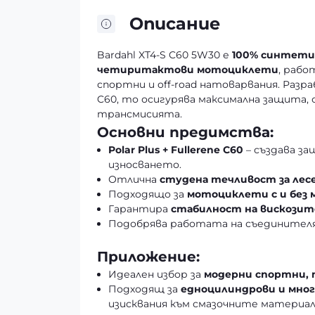
Описание
Bardahl XT4-S C60 5W30 е
100% синтети
четиритактови мотоциклети
, рабо
спортни и off-road натоварвания. Разра
C60, то осигурява максимална защита,
трансмисията.
Основни предимства:
Polar Plus + Fullerene C60
– създава з
износването.
Отлична
студена течливост за лес
Подходящо за
мотоциклети с и без
Гарантира
стабилност на вискози
Подобрява работата на съединителя 
Приложение:
Идеален избор за
модерни спортни,
Подходящ за
едноцилиндрови и мно
изисквания към смазочните материал