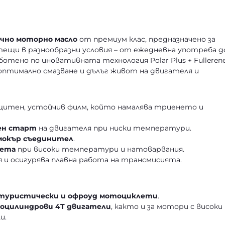
чно моторно масло
от премиум клас, предназначено за
тещи в разнообразни условия – от ежедневна употреба д
ботено по иновативната технология Polar Plus + Fulleren
 оптимално смазване и дълъг живот на двигателя и
ащитен, устойчив филм, който намалява триенето и
ен старт
на двигателя при ниски температури.
 мокър съединител
.
тета
при високи температури и натоварвания.
и осигурява плавна работа на трансмисията.
 туристически и офроуд мотоциклети
.
гоцилиндрови 4T двигатели
, както и за мотори с високи
и.