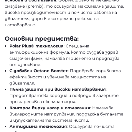
условия и състезания
. Формулирано за механично
смазване (premix), то осигурява максимална защита,
висока производителност и по-чиста работа на
двигателя, дори в екстремни режими на
натоварване.
Основни предимства:
Polar Plus® технология
: Специална
антифрикционна формула, която създава здрав
смазочен филм, намалява триенето и предпазва
от износване.
С добавен Octane Booster:
Подобрява горивната
ефективност и увеличава мощността на
двигателя.
Пълна защита при високи натоварвания
:
Предотвратява корозия и повреди в лагерите
при агресивна експлоатация.
Контрол върху нагар и отлагания
: Намалява
въглеродните натрупвания, поддържа буталата
и изпускателната система чисти.
Антидимна технология
: Осигурява по-чиста