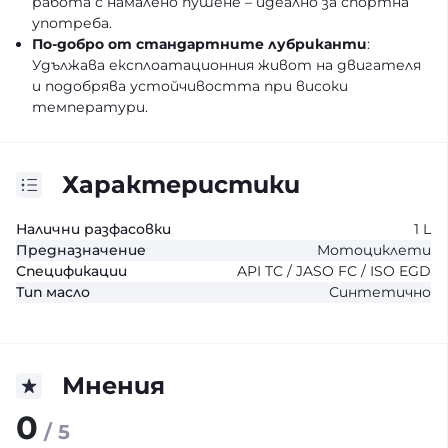
работа с намалено пушене – идеално за спортна
употреба.
По-добро от стандартните лубриканти
:
Удължава експлоатационния живот на двигателя
и подобрява устойчивостта при високи
температури.
Характеристики
Налични разфасовки
1 L
Предназначение
Мотоциклети
Спецификации
API TC / JASO FC / ISO EGD
Тип масло
Синтетично
Мнения
0
/ 5