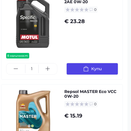
2AE 0W-20
0
€ 23.28
в наличност
Купи
Repsol MASTER Eco VCC
0W-20
0
€ 15.19