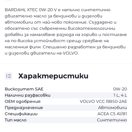
BARDAHL XTEC 0W-20 V е напълно синтетично
двигателно масло за бензинови и дизелови
автомобили от най-ново поколение. Създадено и
обогатено със съвременни високотехнологични
добавки за намаляване разхода на гориво и постигане
на по-висока устойчивост срещу срязване на
масленния филм. Специално разработен за бензинови
и дизелови двигатели на VOLVO.
Характеристики
Вискозитет SAE
0W-20
Налични разфасовки
1 L, 4 L
ОЕМ одобрения
VOLVO VCC RBS0-2AE
Предназначение
Автомобили
Спецификации
ACEA C5 A1/B1
Тип масло
Синтетично