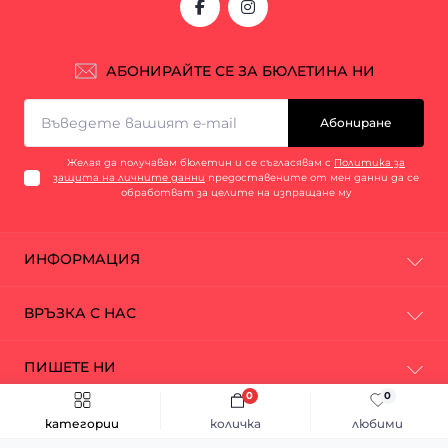
АБОНИРАЙТЕ СЕ ЗА БЮЛЕТИНА НИ
Абониране
Желая да получавам бюлетин и се съгласявам с
Политика за
защита на личните данни
предоставените от мен данни да се
обработват за целите на изпращане му
ИНФОРМАЦИЯ
За нас
ВРЪЗКА С НАС
Промоции
Марки
София, ул. Промишлена 27
ПИШЕТЕ НИ
Контакти
office@carshop.bg
Доставка и плащане
0
0
Messenger
Условия за ползване
категории
количка
любими
Понеделник - петък: 09:00 - 18:00
© 2026 CarShop.bg. Всички права запазени.
Защита на личните данни