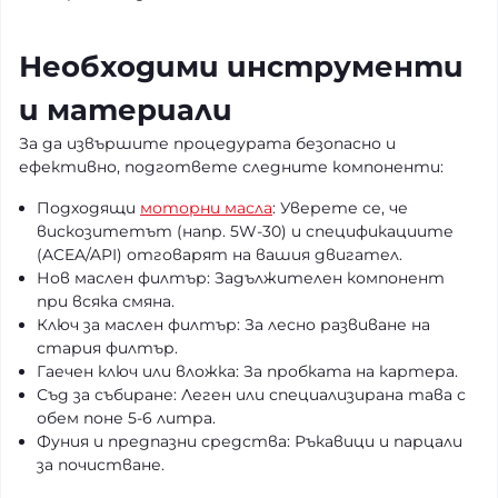
Необходими инструменти
и материали
За да извършите процедурата безопасно и
ефективно, подгответе следните компоненти:
Подходящи
моторни масла
: Уверете се, че
вискозитетът (напр. 5W-30) и спецификациите
(ACEA/API) отговарят на вашия двигател.
Нов маслен филтър: Задължителен компонент
при всяка смяна.
Ключ за маслен филтър: За лесно развиване на
стария филтър.
Гаечен ключ или вложка: За пробката на картера.
Съд за събиране: Леген или специализирана тава с
обем поне 5-6 литра.
Фуния и предпазни средства: Ръкавици и парцали
за почистване.