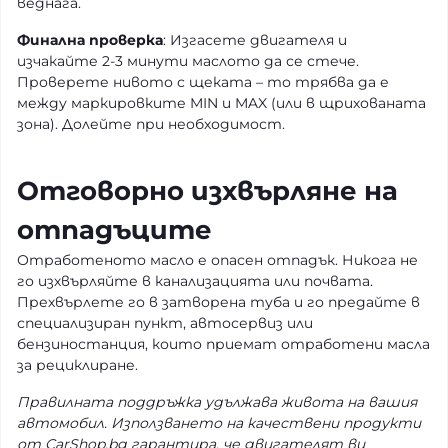
веднага.
Финална проверка
: Изгасете двигателя и
изчакайте 2-3 минути маслото да се стече.
Проверете нивото с щеката – то трябва да е
между маркировките MIN и MAX (или в щрихованата
зона). Долейте при необходимост.
Отговорно изхвърляне на
отпадъците
Отработеното масло е опасен отпадък. Никога не
го изхвърляйте в канализацията или почвата.
Прехвърлете го в затворена туба и го предайте в
специализиран пункт, автосервиз или
бензиностанция, които приемат отработени масла
за рециклиране.
Правилната поддръжка удължава живота на вашия
автомобил. Използването на качествени продукти
от CarShop.bg гарантира, че двигателят ви