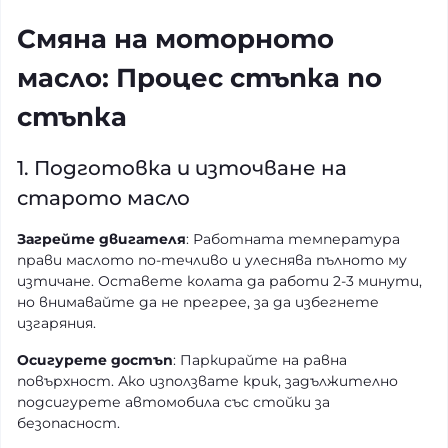
Смяна на моторното
масло: Процес стъпка по
стъпка
1. Подготовка и източване на
старото масло
Загрейте двигателя
: Работната температура
прави маслото по-течливо и улеснява пълното му
изтичане. Оставете колата да работи 2-3 минути,
но внимавайте да не прегрее, за да избегнете
изгаряния.
Осигурете достъп
: Паркирайте на равна
повърхност. Ако използвате крик, задължително
подсигурете автомобила със стойки за
безопасност.