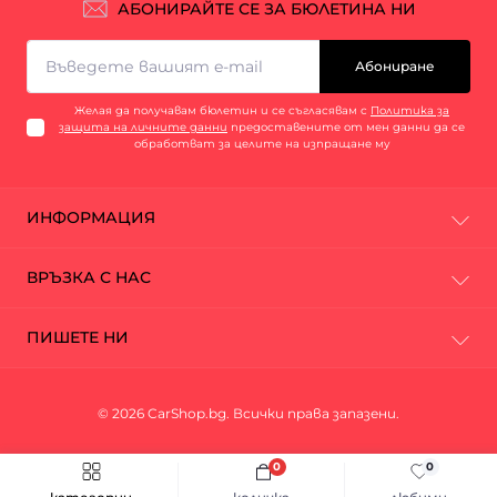
АБОНИРАЙТЕ СЕ ЗА БЮЛЕТИНА НИ
Абониране
Желая да получавам бюлетин и се съгласявам с
Политика за
защита на личните данни
предоставените от мен данни да се
обработват за целите на изпращане му
ИНФОРМАЦИЯ
За нас
ВРЪЗКА С НАС
Промоции
Марки
София, ул. Промишлена 27
ПИШЕТЕ НИ
Контакти
office@carshop.bg
Доставка и плащане
Messenger
Условия за ползване
Понеделник - петък: 09:00 - 18:00
© 2026 CarShop.bg. Всички права запазени.
Защита на личните данни
0
0