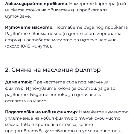
Локализирайте пробката
: Намерете картера (най-
ниската точка на двигателя) и пробката за
източване.
Източете маслото
: Поставете съда под пробката.
Развийте я внимателно (пазете се от горещата
струя) и оставете маслото да изтече напълно
(около 10-15 минути).
2. Смяна на масления филтър
Демонтаж
: Преместете съда под масления
филтър. Използвайте ключа за филтри, за да го
развиете. Бъдете готови за изтичане на
остатъчно масло.
Подготовка на новия филтър
: Намажете гуменото
уплътнение на новия филтър с тънък слой чисто
масло. Това е критична стъпка, която
предотвратява залепването на уплътнението и