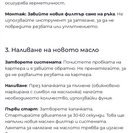
осигурява херметичност.
Монтаж: Завийте новия филтър само на ръка
. Не
използвайте инструмент за затягане, за да не
повредите резбата или уплътнението.
3. Наливане на новото масло
Затворете системата
: Почистете пробката на
картера и я завийте обратно. Не пренатягайте, за
да не развалите резбата на картера.
Наливане
: През капачката за пълнене (обикновено
маркирана с символ на масльонка) налейте
необходимото количество, използвайки фуния.
Първи старт
: Затворете капачката.
Стартирайте двигателя за 30-60 секунди. Това ще
напълни новия маслен филтър и системата.
Лампата за налягане на маслото трябва да изгасне