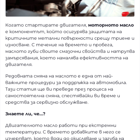
Когато стартирате двигателя,
моторното масло
е компонентът, който осигурява защитата на
критичните метални повърхности срещу триене и
износване. С течение на времето и пробега,
маслото губи своите смазочни свойства и натрупва
замърсявания, което намалява ефективността на
двигателя.
Редовната смяна на маслото е една от най-
важните процедури за поддръжка на автомобила.
Тази статия ще ви преведе през процеса на
самостоятелна смяна, спестявайки ви време и
средства за сервизно обслужване.
Знаете ли, че...?
Двигателното масло работи при екстремни
температури. С времето добавките в него се
изчерпват, което води до окисляване и загуба на