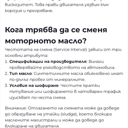
вискозитет. Това прави двигателя уязвим към
корозия и прегряване.
Кога трябва да се сменя
моторното масло?
Честотата на смяна (Service Interval) зависи от три
основни атрибута:
Спецификации на производителя
: Винаги
проверявайте ръководството на автомобила.
Тип масло
: Синтетичните масла обикновено имат
по-дълъг пробег от минералните.
Условия на шофиране
: Честите кратки
пътувания или шофирането в натоварен трафик
изискват по-честа смяна.
Внимание: Отлагането на смяната може да доведе
до образуване на утайки (sludge), което блокира
маслените магистрали и може да доведе до
блокиране на двигателя.