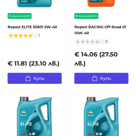
в наличност
в наличност
Repsol ELITE 50501 5W-40
Repsol RACING Off Road 4T
10W-40
1
0
€ 14.06 (27.50
€ 11.81 (23.10 лв.)
лв.)
Купи
Купи