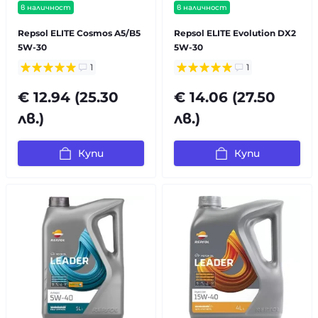
в наличност
в наличност
Repsol ELITE Cosmos A5/B5
Repsol ELITE Evolution DX2
5W-30
5W-30
1
1
€ 12.94 (25.30
€ 14.06 (27.50
лв.)
лв.)
Купи
Купи