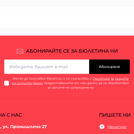
АБОНИРАЙТЕ СЕ ЗА БЮЛЕТИНА НИ
Абониране
Желая да получавам бюлетин и се съгласявам с
Политика за защита
на личните данни
предоставените от мен данни да се обработват
за целите на изпращане му
КА С НАС
ПИШЕТЕ НИ
, ул. Промишлена 27
Messenger