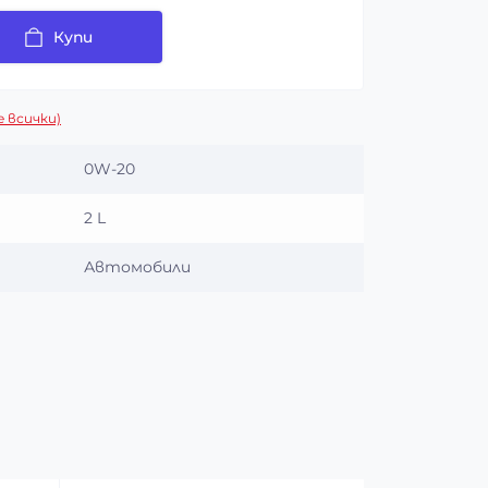
Купи
 всички)
0W-20
2 L
Автомобили