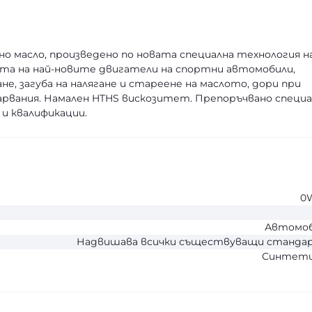
 масло, произведено по новата специална технология н
тата на най-новите двигатели на спортни автомобили,
е, загуба на налягане и стареене на маслото, дори при
рвания. Намален HTHS вискозитет. Препоръчвано специа
 и квалификации.
0
Автомо
Надвишава всички съществуващи станда
Синтети