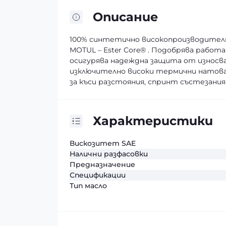
Описание
100% синтетично високопроизводително
MOTUL – Ester Core® . Подобрява рабо
осигурява надеждна защита от износван
изключително високи термични натова
за къси разстояния, спринт състезания
Характеристики
Вискозитет SAE
Налични разфасовки
Предназначение
Спецификации
Тип масло