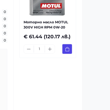
0
0
Моторно масло MOTUL
0
300V HIGH RPM 0W-20
0
€ 61.44 (120.17 лв.)
0