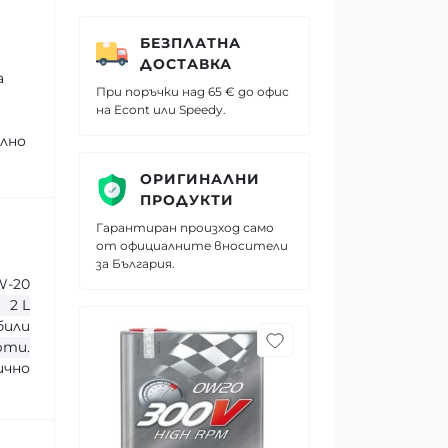
БЕЗПЛАТНА
ДОСТАВКА
а
При поръчки над 65 € до офис
на Econt или Speedy.
лно
ОРИГИНАЛНИ
ПРОДУКТИ
Гарантиран произход само
от официалните вносители
за България.
W-20
2 L
били
рти.
чно