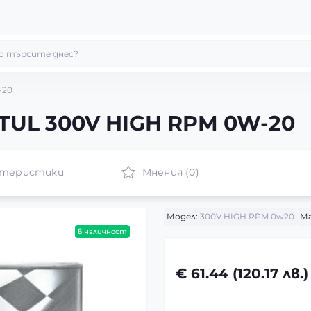
-20
UL 300V HIGH RPM 0W-20
ктеристики
Мнения (0)
Модел:
300V HIGH RPM 0w20
Ма
в наличност
€ 61.44 (120.17 лв.)