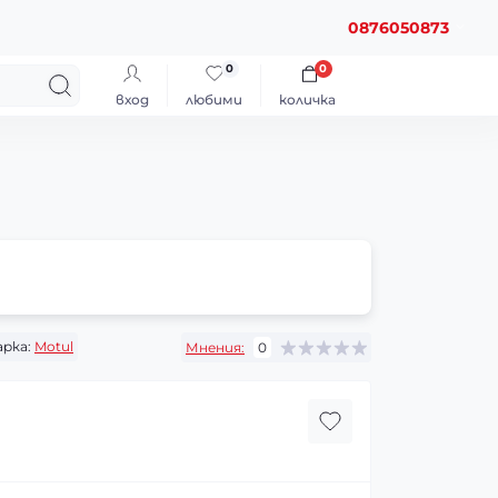
0876050873
0
0
вход
любими
количка
рка:
Motul
Мнения:
0