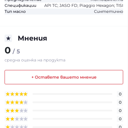
Спецификации
API TC; JASO FD; Piaggio Hexagon; TISI
Тип масло
Синтетично
Мнения
0
/ 5
средна оценка на продукта
+ Оставете вашето мнение
0
0
0
0
0