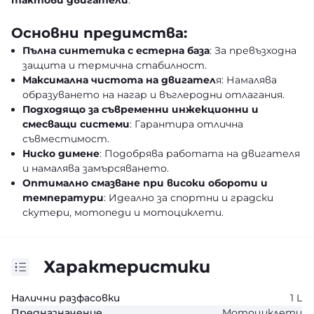
тактови двигатели
.
Основни предимства:
Пълна синтетика с естерна база
: За превъзходна
защита и термична стабилност.
Максимална чистота на двигател
я: Намалява
образуването на нагар и въглеродни отлагания.
Подходящо за съвременни инжекционни и
смесващи системи
: Гарантира отлична
съвместимост.
Ниско димене
: Подобрява работата на двигателя
и намалява замърсяването.
Оптимално смазване при високи обороти и
температури
: Идеално за спортни и градски
скутери, мотопеди и мотоциклети.
Характеристики
Налични разфасовки
1 L
Предназначение
Мотоциклети