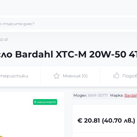
0 4T
о Bardahl XTC-M 20W-50 4
ктеристики
Мнения (0)
Подоб
Модел:
BAR-35771
Марка:
Bardah
в наличност
€ 20.81 (40.70 лв.)