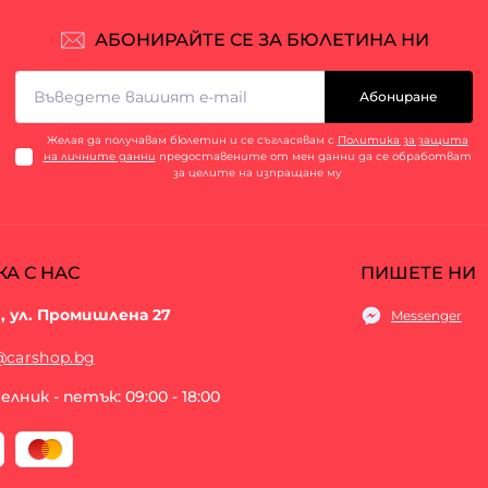
АБОНИРАЙТЕ СЕ ЗА БЮЛЕТИНА НИ
Абониране
Желая да получавам бюлетин и се съгласявам с
Политика за защита
на личните данни
предоставените от мен данни да се обработват
за целите на изпращане му
КА С НАС
ПИШЕТЕ НИ
, ул. Промишлена 27
Messenger
@carshop.bg
лник - петък: 09:00 - 18:00