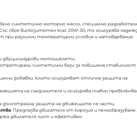
ствено синтетично моторно масло, специално разработен
ъс своя вискозитетен клас 20W-50, то осигурява надеж
 при различни температурни условия и натоварвания.
- и двуцилиндрови мотоциклети.
дротретирани синтетични бази за повишена стабилност
циални добавки, които осигуряват отлична защита на
реакцията на съединителя и осигурява плавно превключв
ра дълготрайна защита на движещите се части.
ства
: Предпазва двигателя от корозия и пенообразуване.
ържа двигателя чист и ефективен.