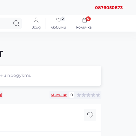
0876050873
0
0
вход
любими
количка
T
ни продукти
l
Мнения:
0