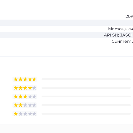
20
Мотоцикл
API SN; JASO
Синтети