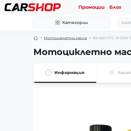
Промоции
Блог
Категории
Мотоциклетни масла
Bardahl XTC-M 20W-5
Мотоциклетно масл
Информация
Хара