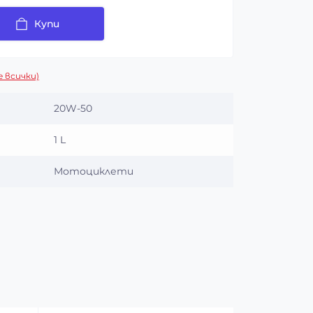
Купи
 всички)
20W-50
1 L
Мотоциклети