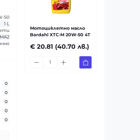
W-50
1 L
Мотоциклетно масло
ети
Bardahl XTC-M 20W-50 4T
 MA2
чно
€ 20.81 (40.70 лв.)
0
0
0
0
0