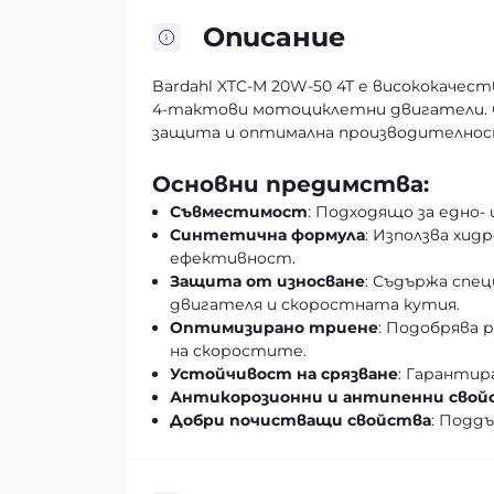
Описание
Bardahl XTC-M 20W-50 4T е висококаче
4-тактови мотоциклетни двигатели. С
защита и оптимална производителност
Основни предимства:
Съвместимост
: Подходящо за едно
Синтетична формула
: Използва хи
ефективност.
Защита от износване
: Съдържа спе
двигателя и скоростната кутия.
Оптимизирано триене
: Подобрява 
на скоростите.
Устойчивост на срязване
: Гаранти
Антикорозионни и антипенни свой
Добри почистващи свойства
: Подд