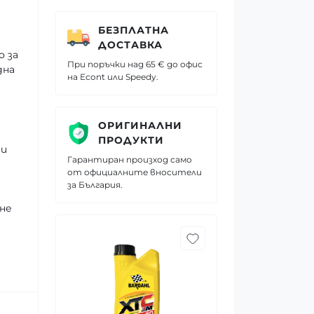
БЕЗПЛАТНА
ДОСТАВКА
о за
При поръчки над 65 € до офис
дна
на Econt или Speedy.
ОРИГИНАЛНИ
ПРОДУКТИ
 и
Гарантиран произход само
от официалните вносители
за България.
ане