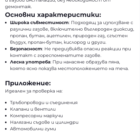
и газови инсталации, без необходимост от
демонтаж.
Основни характеристики:
Широка съвместимост
: Подходящ за използване с
различни газове, включително въглероден диоксид,
пропан, бутан, ацетилен, природен газ, сгъстен
въздух, пропан-бутан, кислород и други.
Безопасност
: Не предизвиква опасни реакции при
контакт с гореспоменатите газове.
Лесна употреба
: При нанасяне образува пяна,
която ясно показва местоположението на теча.
Приложение:
Идеален за проверка на:
Тръбопроводи и съединения
Клапани и вентили
Компресорни маркучи
Налягани съдове и цилиндри
Автомобилни гуми