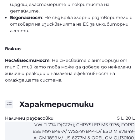
щадящ еластомерите и покритията на
детайлите.
Безопасност
: Не съдържа хлорни разтворители и
отговаря на изискванията на ЕС за инхибиторни
агенти.
Важно
:
Несъвместимост
: Не смесвайте с антифризи от
тип C, тъй като това може да доведе до нежелани
химични реакции и намалена ефективност на
охлаждащата система.
Характеристики
Налични разфасовки
5 L, 20 L
VW TL774 D(G12+); CHRYSLER MS 9176; FORD
ESE M97B49-A/ WSS-97B44-D/ ESD M 97B49-
A; GM 1899M/ US 6277M & OPEL GM QL130100,