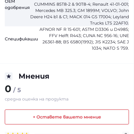
ОЕМ
CUMMINS 85T8-2 & 90T8-4; Renault 41-01-001;
одобрения
Mercedes MB 325.3; GM 1899M; VOLVO; John
Deere H24 b1 & C1; MACK 014 GS 17004; Leyland
Trucks LTS 22AF10.
AFNOR NF R 15-601; ASTM D3306 и D4985;
FFV Helft R443; CUNA NC 956-16; UNE
Спецификации
26361-88; BS 6580(1992); JIS K2234; SAE J
1034; NATO S 759.
Мнения
0
/ 5
средна оценка на продукта
+ Оставете вашето мнение