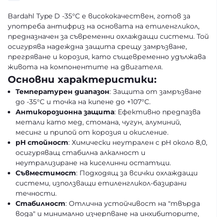
Bardahl Type D -35°C е висококачествен, готов за
употреба антифриз на основата на етиленгликол,
предназначен за съвременни охлаждащи системи. Той
осигурява надеждна защита срещу замръзване,
прегряване и корозия, като същевременно удължава
живота на компонентите на двигателя.
Основни характеристики:
Температурен диапазон
: Защита от замръзване
до -35°C и точка на кипене до +107°C.
Антикорозионна защита
: Ефективно предпазва
метали като мед, стомана, чугун, алуминий,
месинг и припой от корозия и окисление.
pH стойност
: Химически неутрален с pH около 8,0,
осигуряващ стабилна алкалност и
неутрализиране на киселинни остатъци.
Съвместимост
: Подходящ за всички охлаждащи
системи, използващи етиленгликол-базирани
течности.
Стабилност
: Отлична устойчивост на "твърда
вода" и минимално изчерпване на инхибиторите,